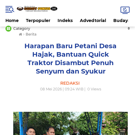
Home
Terpopuler
Indeks
Advedtorial
Budaya
Category
›
Berita
Harapan Baru Petani Desa
Hajak, Bantuan Quick
Traktor Disambut Penuh
Senyum dan Syukur
REDAKSI
08 Mei 2026 | 09:24 WIB |
0
Views