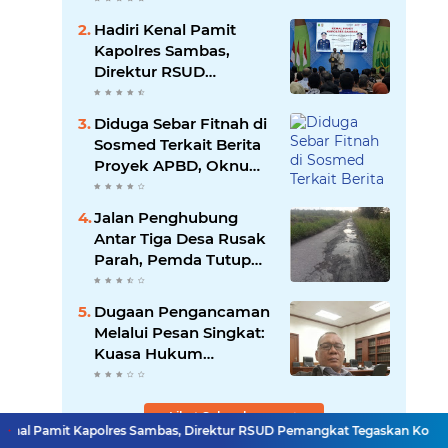
Intimidasi dan
Hadiri Kenal Pamit
Penganiayaan
Kapolres Sambas,
Direktur RSUD
Pemangkat Tegaskan
Komitmen Sinergi
Diduga Sebar Fitnah di
Lintas Sektor
Sosmed Terkait Berita
Proyek APBD, Oknum
Kades Kubu Dilaporkan
ke Polda Kalbar
Jalan Penghubung
Antar Tiga Desa Rusak
Parah, Pemda Tutup
Mata
Dugaan Pengancaman
Melalui Pesan Singkat:
Kuasa Hukum
Tegaskan Ini
Pelanggaran Berat,
Minta Penindakan
Lihat Selengkapnya
enal Pamit Kapolres Sambas, Direktur RSUD Pemangkat Tegaskan Komitme
enal Pamit Kapolres Sambas, Direktur RSUD Pemangkat Tegaskan Komitme
Tegas Terkait Jaringan