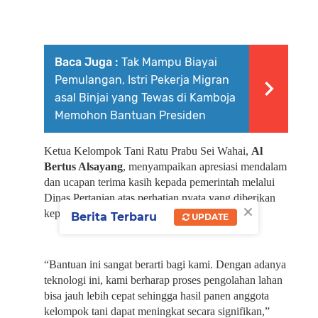
Baca Juga :
Tak Mampu Biayai
Pemulangan, Istri Pekerja Migran
asal Binjai yang Tewas di Kamboja
Memohon Bantuan Presiden
Ketua Kelompok Tani Ratu Prabu Sei Wahai, 
Al 
Bertus Alsayang
, menyampaikan apresiasi mendalam 
dan ucapan terima kasih kepada pemerintah melalui 
Dinas Pertanian atas perhatian nyata yang diberikan 
×
kepada kelompok mereka.
Berita Terbaru
UPDATE
“Bantuan ini sangat berarti bagi kami. Dengan adanya 
teknologi ini, kami berharap proses pengolahan lahan 
bisa jauh lebih cepat sehingga hasil panen anggota 
kelompok tani dapat meningkat secara signifikan,” 