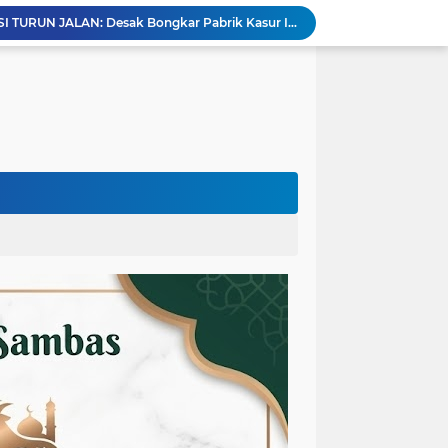
SURAT DIABAIKAN, MOSI TURUN JALAN: Desak Bongkar Pabrik Kasur Ilegal di Sampali
DARI RUANG KEPSEK KE MEJA HUKUM: MOSI Layangkan Surat ke 6 Instansi Soal SMPN 6
Henry Pakpahan SH, Siap Mendampingi Ongku Permohonan Harahap, Korban Pengeroyokan Di Padang Lawas Utara
Dugaan Pengancaman Melalui Pesan Singkat: Kuasa Hukum Tegaskan Ini Pelanggaran Berat, Minta Penindakan Tegas Terkait Jaringan Perjudian di Kalbar
Mafia Solar Subsidi Merajalela di SPBU 64.785.09 Kembayan, BPH Migas dan APH Sanggau Didesak Bertindak Tegas
Diduga Jadi Tempat Penampungan CPO Ilegal di Desa Cimpedak, APH Didesak Jangan Tutup Mata
Marak Tambang Emas Ilegal di Kapuas Hulu, Diduga Melibatkan Oknum Kepolisian
Hadiri Kenal Pamit Kapolres Sambas, Direktur RSUD Pemangkat Tegaskan Komitmen Sinergi Lintas Sektor
Gara-Gara Konfirmasi Proyek Rabat Beton, Wartawan di Sambas Diduga Mengalami Intimidasi dan Penganiayaan
Diduga Sebar Fitnah di Sosmed Terkait Berita Proyek APBD, Oknum Kades Kubu Dilaporkan ke Polda Kalbar