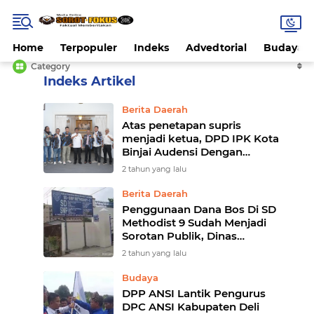
Home
Terpopuler
Indeks
Advedtorial
Budaya
Category
Home
Currently Browsing: Budaya
Berita Daerah
Atas penetapan supris
menjadi ketua, DPD IPK Kota
Binjai Audensi Dengan
Walikota
2 tahun yang lalu
Berita Daerah
Penggunaan Dana Bos Di SD
Methodist 9 Sudah Menjadi
Sorotan Publik, Dinas
Pendidikan Kota Medan
2 tahun yang lalu
diminta Ambil Sikap
Budaya
DPP ANSI Lantik Pengurus
DPC ANSI Kabupaten Deli