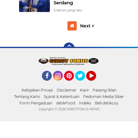
Serdang
3 tahun yang lalu
Next
Facebook
Instagram
Pinterest
Twitter
YouTube
Kebijakan Privasi
Disclaimer
Karir
Pasang Iklan
Tentang Kami
Syarat & Ketentuan
Pedoman Media Siber
Form Pengaduan
detikFood
Indeks
Beli detikcoy
Copyright ©
2026 SOROTFOKUS-NEWS