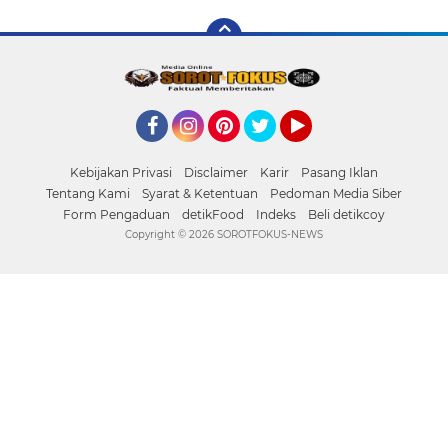
Facebook
Instagram
Pinterest
Twitter
YouTube
Kebijakan Privasi
Disclaimer
Karir
Pasang Iklan
Tentang Kami
Syarat & Ketentuan
Pedoman Media Siber
Form Pengaduan
detikFood
Indeks
Beli detikcoy
Copyright ©
2026 SOROTFOKUS-NEWS